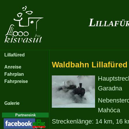
Lillafü
Lillafüred
Waldbahn Lillafüred
Anreise
Fahrplan
Hauptstreck
Fahrpreise
Garadna
Nebensterc
Galerie
Mahóca
Partnereink
Streckenlänge: 14 km, 16 