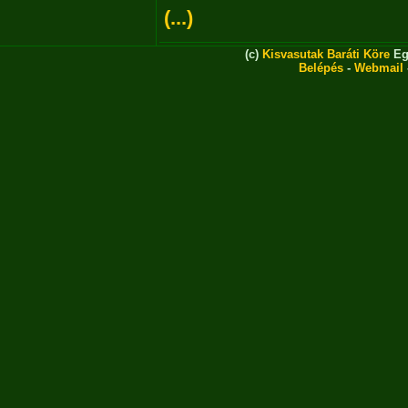
(...)
(c)
Kisvasutak Baráti Köre
Eg
Belépés
-
Webmail