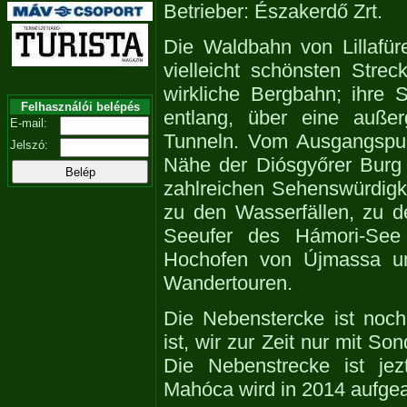
Betrieber: Északerdő Zrt.
Die Waldbahn von Lillafür
vielleicht schönsten Stre
wirkliche Bergbahn; ihre 
Felhasználói belépés
entlang, über eine außer
E-mail:
Tunneln. Vom Ausgangspun
Jelszó:
Nähe der Diósgyőrer Burg 
zahlreichen Sehenswürdigke
zu den Wasserfällen, zu 
Seeufer des Hámori-See 
Hochofen von Újmassa un
Wandertouren.
Die Nebenstercke ist noch
ist, wir zur Zeit nur mit So
Die Nebenstrecke ist jez
Mahóca wird in 2014 aufgea