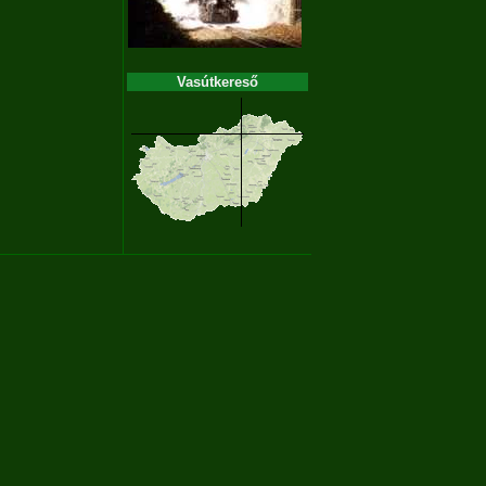
Vasútkereső