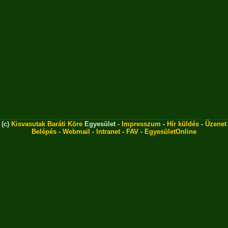
(c)
Kisvasutak Baráti Köre
Egyesület -
Impresszum
-
Hír küldés
-
Üzenet
Belépés
-
Webmail
-
Intranet
-
FAV
-
EgyesületOnline