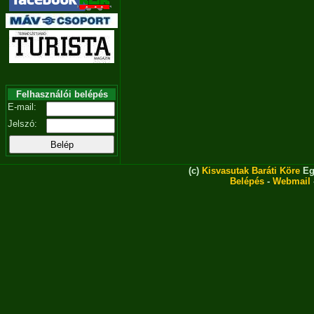
Felhasználói belépés
E-mail:
Jelszó:
(c)
Kisvasutak Baráti Köre
Eg
Belépés
-
Webmail