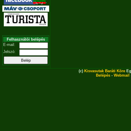
Felhasználói belépés
E-mail:
Jelszó:
(c)
Kisvasutak Baráti Köre
Eg
Belépés
-
Webmail