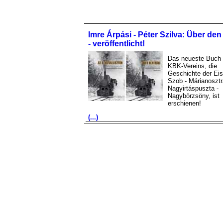
Imre Árpási - Péter Szilva: Über de
- veröffentlicht!
Das neueste Buch
KBK-Vereins, die
Geschichte der Ei
Szob - Márianosztr
Nagyirtáspuszta -
Nagybörzsöny, ist
erschienen!
(...)