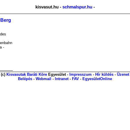
kisvasut.hu -
schmalspur.hu
-
n Berg
 des
senbahn
a -
(c)
Kisvasutak Baráti Köre
Egyesület -
Impresszum
-
Hír küldés
-
Üzenet
Belépés
-
Webmail
-
Intranet
-
FAV
-
EgyesületOnline