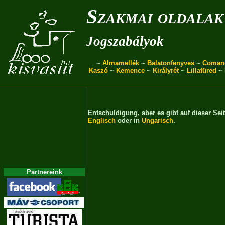
Szakmai oldalak
Jogszabályok
~
Almamellék
~
Balatonfenyves
~
Coman
Kaszó
~
Kemence
~
Királyrét
~
Lillafüred
~
Entschuldigung, aber es gibt auf dieser Sei
Englisch
oder in
Ungarisch
.
Partnereink