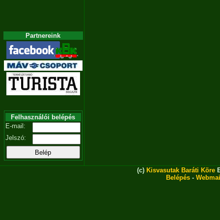
Partnereink
Felhasználói belépés
E-mail:
Jelszó:
(c)
Kisvasutak Baráti Köre
E
Belépés
-
Webmai