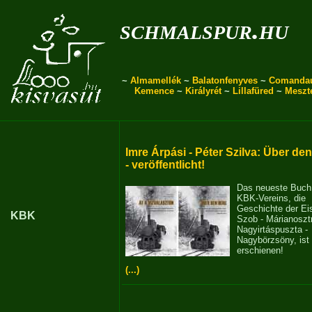
schmalspur.hu
~
Almamellék
~
Balatonfenyves
~
Comanda
Kemence
~
Királyrét
~
Lillafüred
~
Meszt
Imre Árpási - Péter Szilva: Über de
- veröffentlicht!
Das neueste Buch
KBK-Vereins, die
Geschichte der E
KBK
Szob - Márianosztr
Nagyirtáspuszta -
Nagybörzsöny, ist
erschienen!
(...)