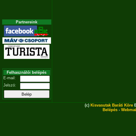
Partnereink
Felhasználói belépés
E-mail:
Jelszó:
(c)
Kisvasutak Baráti Köre
E
Belépés
-
Webmai