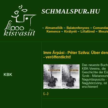
schmalspur.hu
~
Almamellék
~
Balatonfenyves
~
Comanda
Kemence
~
Királyrét
~
Lillafüred
~
Meszt
Imre Árpási - Péter Szilva: Über de
- veröffentlicht!
Das neueste Buch
KBK-Vereins, die
Geschichte der E
KBK
Szob - Márianosztr
Nagyirtáspuszta -
Nagybörzsöny, ist
erschienen!
(...)