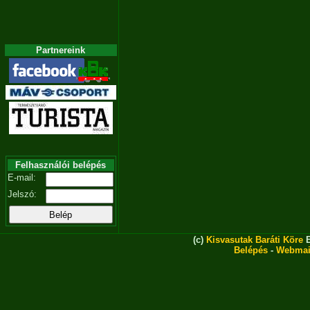
Partnereink
Felhasználói belépés
E-mail:
Jelszó:
(c)
Kisvasutak Baráti Köre
E
Belépés
-
Webmai