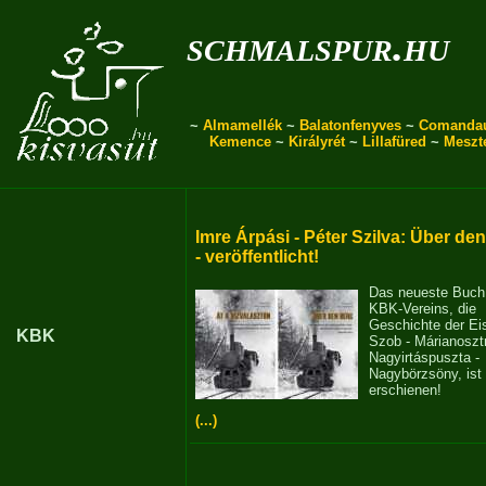
schmalspur.hu
~
Almamellék
~
Balatonfenyves
~
Comanda
Kemence
~
Királyrét
~
Lillafüred
~
Meszt
Imre Árpási - Péter Szilva: Über de
- veröffentlicht!
Das neueste Buch
KBK-Vereins, die
Geschichte der E
KBK
Szob - Márianosztr
Nagyirtáspuszta -
Nagybörzsöny, ist
erschienen!
(...)