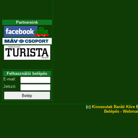
Partnereink
Felhasználói belépés
E-mail:
Jelszó:
(c)
Kisvasutak Baráti Köre
E
Belépés
-
Webmai