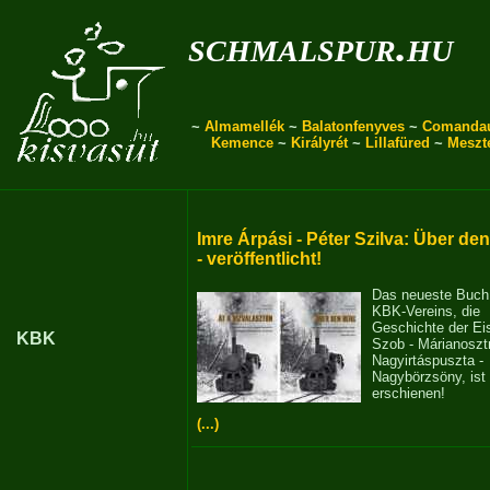
schmalspur.hu
~
Almamellék
~
Balatonfenyves
~
Comanda
Kemence
~
Királyrét
~
Lillafüred
~
Meszt
Imre Árpási - Péter Szilva: Über de
- veröffentlicht!
Das neueste Buch
KBK-Vereins, die
Geschichte der E
KBK
Szob - Márianosztr
Nagyirtáspuszta -
Nagybörzsöny, ist
erschienen!
(...)