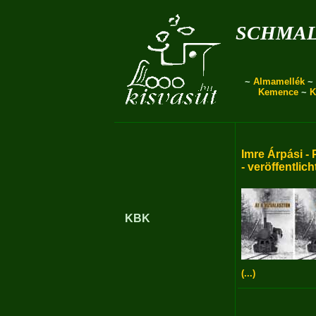
schmal
~
Almamellék
~
Kemence
~
K
Imre Árpási - 
- veröffentlich
KBK
(...)