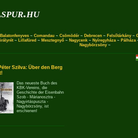
spur.hu
Balatonfenyves
~
Comandau
~
Csömödér
~
Debrecen
~
Felsőtárkány
~
irályrét
~
Lillafüred
~
Mesztegnyő
~
Nagycenk
~
Nyíregyháza
~
Pálháza
Nagybörzsöny
~
Péter Szilva: Über den Berg
t!
Das neueste Buch des
KBK-Vereins, die
Geschichte der Eisenbahn
Szob - Márianosztra -
Nagyirtáspuszta -
Nagybörzsöny, ist
erschienen!