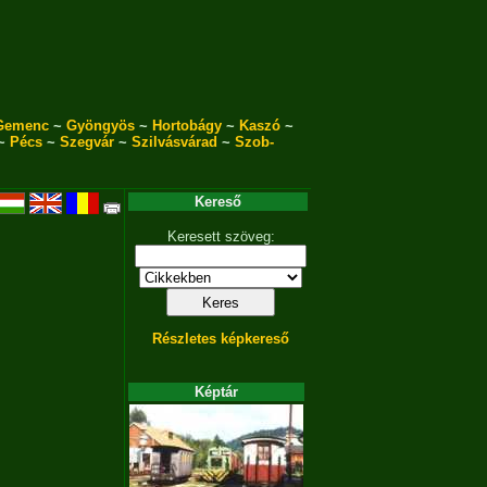
Gemenc
~
Gyöngyös
~
Hortobágy
~
Kaszó
~
~
Pécs
~
Szegvár
~
Szilvásvárad
~
Szob-
Kereső
Keresett szöveg:
Részletes képkereső
Képtár