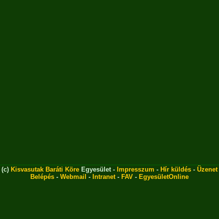
(c)
Kisvasutak Baráti Köre
Egyesület -
Impresszum
-
Hír küldés
-
Üzenet
Belépés
-
Webmail
-
Intranet
-
FAV
-
EgyesületOnline