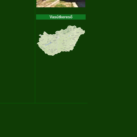
Vasútkereső