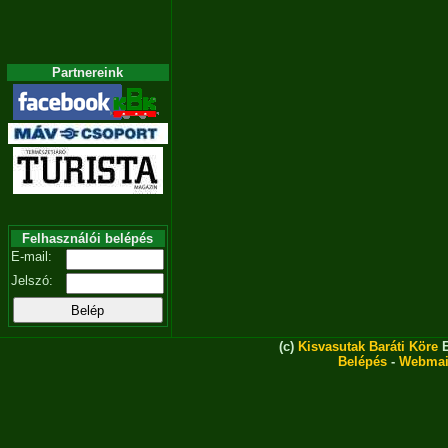
Partnereink
Felhasználói belépés
E-mail:
Jelszó:
(c)
Kisvasutak Baráti Köre
E
Belépés
-
Webmai