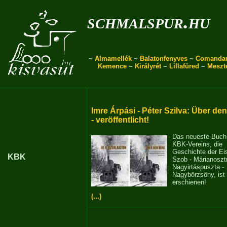
schmalspur.hu
~
Almamellék
~
Balatonfenyves
~
Comanda
Kemence
~
Királyrét
~
Lillafüred
~
Meszt
Imre Árpási - Péter Szilva: Über de
- veröffentlicht!
Das neueste Buch
KBK-Vereins, die
Geschichte der E
KBK
Szob - Márianosztr
Nagyirtáspuszta -
Nagybörzsöny, ist
erschienen!
(...)