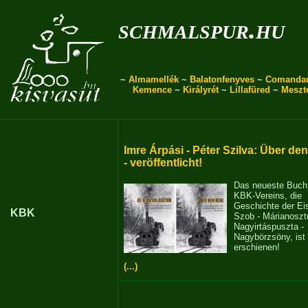
schmalspur.hu
~
Almamellék
~
Balatonfenyves
~
Comanda
Kemence
~
Királyrét
~
Lillafüred
~
Meszt
Imre Árpási - Péter Szilva: Über de
- veröffentlicht!
Das neueste Buch
KBK-Vereins, die
Geschichte der E
KBK
Szob - Márianosztr
Nagyirtáspuszta -
Nagybörzsöny, ist
erschienen!
(...)