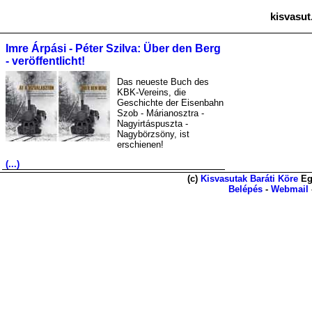
kisvasut
Imre Árpási - Péter Szilva: Über den Berg
- veröffentlicht!
Das neueste Buch des
KBK-Vereins, die
Geschichte der Eisenbahn
Szob - Márianosztra -
Nagyirtáspuszta -
Nagybörzsöny, ist
erschienen!
(...)
(c)
Kisvasutak Baráti Köre
Eg
Belépés
-
Webmail