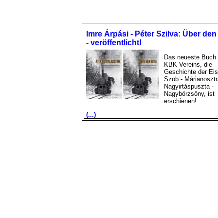
Imre Árpási - Péter Szilva: Über de
- veröffentlicht!
Das neueste Buch
KBK-Vereins, die
Geschichte der Ei
Szob - Márianosztr
Nagyirtáspuszta -
Nagybörzsöny, ist
erschienen!
(...)