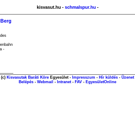
kisvasut.hu -
schmalspur.hu
-
n Berg
 des
senbahn
a -
(c)
Kisvasutak Baráti Köre
Egyesület -
Impresszum
-
Hír küldés
-
Üzenet
Belépés
-
Webmail
-
Intranet
-
FAV
-
EgyesületOnline