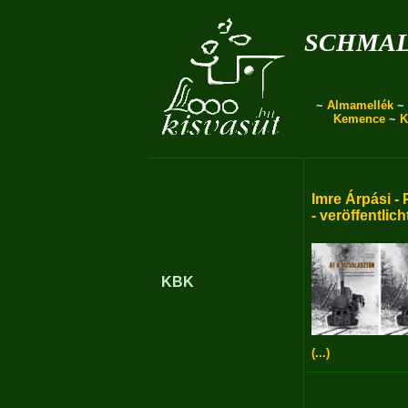
schmal
~
Almamellék
~
Kemence
~
K
Imre Árpási - 
- veröffentlich
KBK
(...)