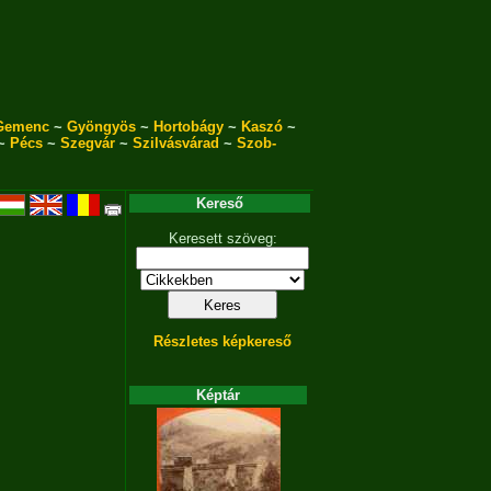
Gemenc
~
Gyöngyös
~
Hortobágy
~
Kaszó
~
~
Pécs
~
Szegvár
~
Szilvásvárad
~
Szob-
Kereső
Keresett szöveg:
Részletes képkereső
Képtár