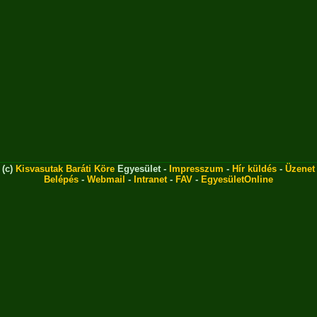
(c)
Kisvasutak Baráti Köre
Egyesület -
Impresszum
-
Hír küldés
-
Üzenet
Belépés
-
Webmail
-
Intranet
-
FAV
-
EgyesületOnline