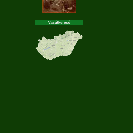
Vasútkereső