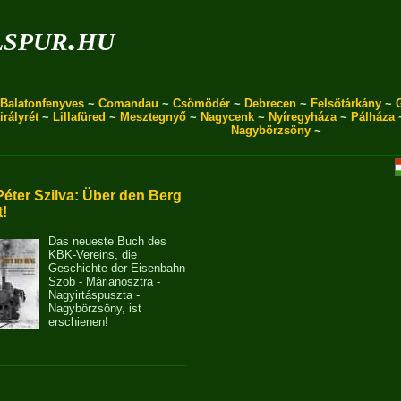
spur.hu
Balatonfenyves
~
Comandau
~
Csömödér
~
Debrecen
~
Felsőtárkány
~
irályrét
~
Lillafüred
~
Mesztegnyő
~
Nagycenk
~
Nyíregyháza
~
Pálháza
Nagybörzsöny
~
Péter Szilva: Über den Berg
t!
Das neueste Buch des
KBK-Vereins, die
Geschichte der Eisenbahn
Szob - Márianosztra -
Nagyirtáspuszta -
Nagybörzsöny, ist
erschienen!