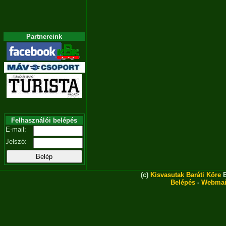
Partnereink
Felhasználói belépés
E-mail:
Jelszó:
(c)
Kisvasutak Baráti Köre
E
Belépés
-
Webmai