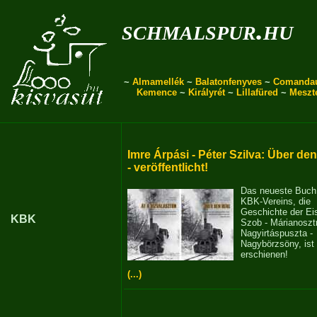
schmalspur.hu
~
Almamellék
~
Balatonfenyves
~
Comanda
Kemence
~
Királyrét
~
Lillafüred
~
Meszt
Imre Árpási - Péter Szilva: Über de
- veröffentlicht!
Das neueste Buch
KBK-Vereins, die
Geschichte der E
KBK
Szob - Márianosztr
Nagyirtáspuszta -
Nagybörzsöny, ist
erschienen!
(...)