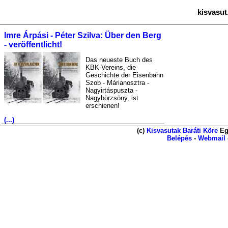
kisvasut
Imre Árpási - Péter Szilva: Über den Berg
- veröffentlicht!
Das neueste Buch des
KBK-Vereins, die
Geschichte der Eisenbahn
Szob - Márianosztra -
Nagyirtáspuszta -
Nagybörzsöny, ist
erschienen!
(...)
(c)
Kisvasutak Baráti Köre
Eg
Belépés
-
Webmail