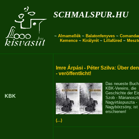
schmalspur.hu
~
Almamellék
~
Balatonfenyves
~
Comanda
Kemence
~
Királyrét
~
Lillafüred
~
Meszt
Imre Árpási - Péter Szilva: Über de
- veröffentlicht!
Das neueste Buch
KBK-Vereins, die
Geschichte der E
KBK
Szob - Márianosztr
Nagyirtáspuszta -
Nagybörzsöny, ist
erschienen!
(...)