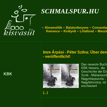
schmalspur.hu
~
Almamellék
~
Balatonfenyves
~
Comanda
Kemence
~
Királyrét
~
Lillafüred
~
Meszt
Imre Árpási - Péter Szilva: Über de
- veröffentlicht!
Das neueste Buch
KBK-Vereins, die
Geschichte der E
KBK
Szob - Márianosztr
Nagyirtáspuszta -
Nagybörzsöny, ist
erschienen!
(...)