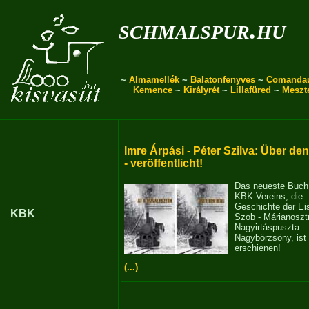
schmalspur.hu
~
Almamellék
~
Balatonfenyves
~
Comanda
Kemence
~
Királyrét
~
Lillafüred
~
Meszt
Imre Árpási - Péter Szilva: Über de
- veröffentlicht!
Das neueste Buch
KBK-Vereins, die
Geschichte der E
KBK
Szob - Márianosztr
Nagyirtáspuszta -
Nagybörzsöny, ist
erschienen!
(...)