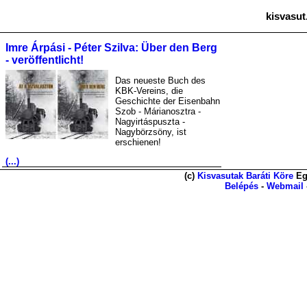
kisvasut
Imre Árpási - Péter Szilva: Über den Berg
- veröffentlicht!
Das neueste Buch des
KBK-Vereins, die
Geschichte der Eisenbahn
Szob - Márianosztra -
Nagyirtáspuszta -
Nagybörzsöny, ist
erschienen!
(...)
(c)
Kisvasutak Baráti Köre
Eg
Belépés
-
Webmail