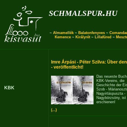
schmalspur.hu
~
Almamellék
~
Balatonfenyves
~
Comanda
Kemence
~
Királyrét
~
Lillafüred
~
Meszt
Imre Árpási - Péter Szilva: Über de
- veröffentlicht!
Das neueste Buch
KBK-Vereins, die
Geschichte der E
KBK
Szob - Márianosztr
Nagyirtáspuszta -
Nagybörzsöny, ist
erschienen!
(...)