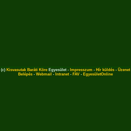
(c)
Kisvasutak Baráti Köre
Egyesület -
Impresszum
-
Hír küldés
-
Üzenet
Belépés
-
Webmail
-
Intranet
-
FAV
-
EgyesületOnline