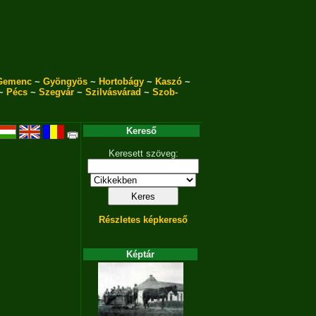
Gemenc
~
Gyöngyös
~
Hortobágy
~
Kaszó
~
~
Pécs
~
Szegvár
~
Szilvásvárad
~
Szob-
Kereső
Keresett szöveg:
Részletes képkereső
Képtár