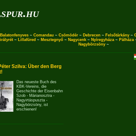
spur.hu
Balatonfenyves
~
Comandau
~
Csömödér
~
Debrecen
~
Felsőtárkány
~
irályrét
~
Lillafüred
~
Mesztegnyő
~
Nagycenk
~
Nyíregyháza
~
Pálháza
Nagybörzsöny
~
Péter Szilva: Über den Berg
t!
Das neueste Buch des
KBK-Vereins, die
Geschichte der Eisenbahn
Szob - Márianosztra -
Nagyirtáspuszta -
Nagybörzsöny, ist
erschienen!