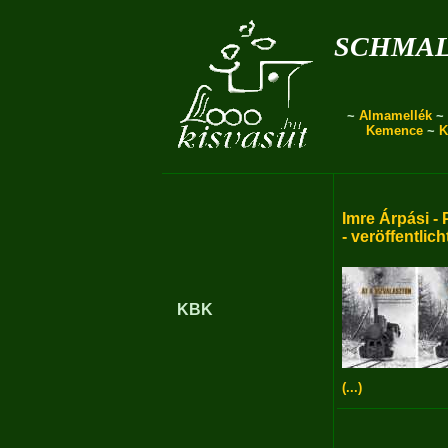
schmal
~
Almamellék
~
Kemence
~
K
Imre Árpási - 
- veröffentlich
KBK
(...)