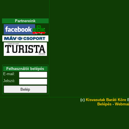
Partnereink
Felhasználói belépés
E-mail:
Jelszó:
(c)
Kisvasutak Baráti Köre
E
Belépés
-
Webmai