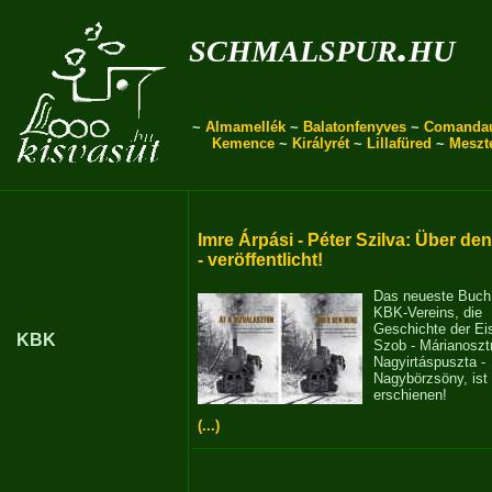
schmalspur.hu
~
Almamellék
~
Balatonfenyves
~
Comanda
Kemence
~
Királyrét
~
Lillafüred
~
Meszt
Imre Árpási - Péter Szilva: Über de
- veröffentlicht!
Das neueste Buch
KBK-Vereins, die
Geschichte der E
KBK
Szob - Márianosztr
Nagyirtáspuszta -
Nagybörzsöny, ist
erschienen!
(...)