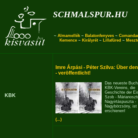
schmalspur.hu
~
Almamellék
~
Balatonfenyves
~
Comanda
Kemence
~
Királyrét
~
Lillafüred
~
Meszt
Imre Árpási - Péter Szilva: Über de
- veröffentlicht!
Das neueste Buch
KBK-Vereins, die
Geschichte der E
KBK
Szob - Márianosztr
Nagyirtáspuszta -
Nagybörzsöny, ist
erschienen!
(...)