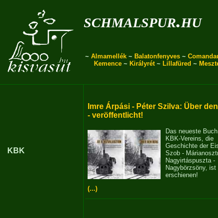
schmalspur.hu
~
Almamellék
~
Balatonfenyves
~
Comanda
Kemence
~
Királyrét
~
Lillafüred
~
Meszt
Imre Árpási - Péter Szilva: Über de
- veröffentlicht!
Das neueste Buch
KBK-Vereins, die
Geschichte der E
KBK
Szob - Márianosztr
Nagyirtáspuszta -
Nagybörzsöny, ist
erschienen!
(...)