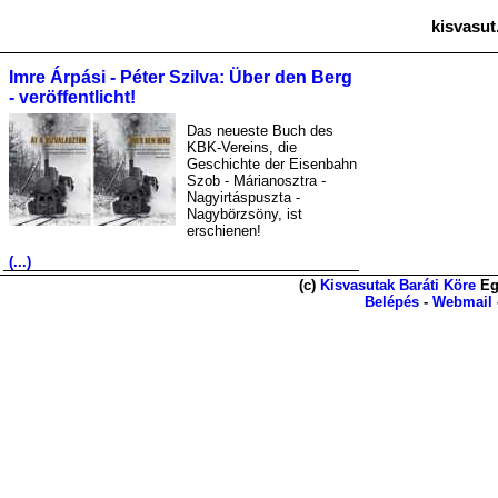
kisvasut
Imre Árpási - Péter Szilva: Über den Berg
- veröffentlicht!
Das neueste Buch des
KBK-Vereins, die
Geschichte der Eisenbahn
Szob - Márianosztra -
Nagyirtáspuszta -
Nagybörzsöny, ist
erschienen!
(...)
(c)
Kisvasutak Baráti Köre
Eg
Belépés
-
Webmail