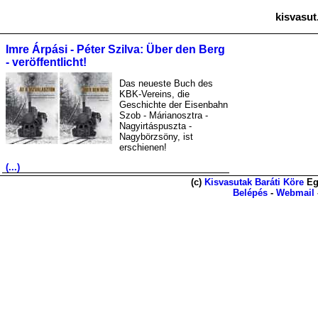
kisvasut
Imre Árpási - Péter Szilva: Über den Berg
- veröffentlicht!
Das neueste Buch des
KBK-Vereins, die
Geschichte der Eisenbahn
Szob - Márianosztra -
Nagyirtáspuszta -
Nagybörzsöny, ist
erschienen!
(...)
(c)
Kisvasutak Baráti Köre
Eg
Belépés
-
Webmail