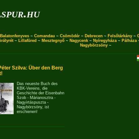
spur.hu
Balatonfenyves
~
Comandau
~
Csömödér
~
Debrecen
~
Felsőtárkány
~
irályrét
~
Lillafüred
~
Mesztegnyő
~
Nagycenk
~
Nyíregyháza
~
Pálháza
Nagybörzsöny
~
Péter Szilva: Über den Berg
t!
Das neueste Buch des
KBK-Vereins, die
Geschichte der Eisenbahn
Szob - Márianosztra -
Nagyirtáspuszta -
Nagybörzsöny, ist
erschienen!