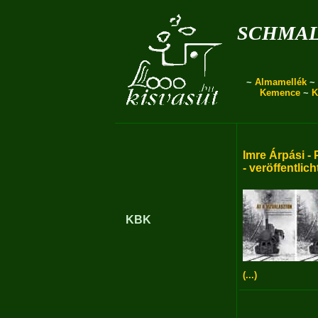
schmal
~
Almamellék
~
Kemence
~
K
Imre Árpási - 
- veröffentlich
KBK
(...)