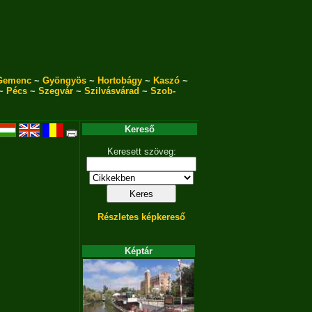
Gemenc
~
Gyöngyös
~
Hortobágy
~
Kaszó
~
~
Pécs
~
Szegvár
~
Szilvásvárad
~
Szob-
Kereső
Keresett szöveg:
Részletes képkereső
Képtár