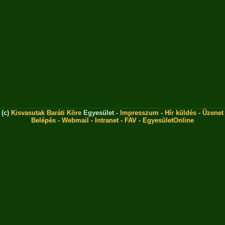
(c)
Kisvasutak Baráti Köre
Egyesület -
Impresszum
-
Hír küldés
-
Üzenet
Belépés
-
Webmail
-
Intranet
-
FAV
-
EgyesületOnline