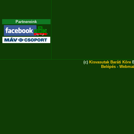
Partnereink
(c)
Kisvasutak Baráti Köre
E
Belépés
-
Webmai