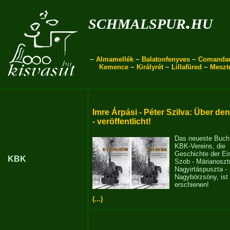
schmalspur.hu
~
Almamellék
~
Balatonfenyves
~
Comanda
Kemence
~
Királyrét
~
Lillafüred
~
Meszt
Imre Árpási - Péter Szilva: Über de
- veröffentlicht!
Das neueste Buch
KBK-Vereins, die
Geschichte der E
KBK
Szob - Márianosztr
Nagyirtáspuszta -
Nagybörzsöny, ist
erschienen!
(...)