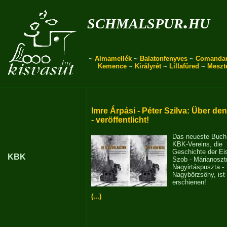
schmalspur.hu
~
Almamellék
~
Balatonfenyves
~
Comanda
Kemence
~
Királyrét
~
Lillafüred
~
Meszt
Imre Árpási - Péter Szilva: Über de
- veröffentlicht!
Das neueste Buch
KBK-Vereins, die
Geschichte der E
KBK
Szob - Márianosztr
Nagyirtáspuszta -
Nagybörzsöny, ist
erschienen!
(...)